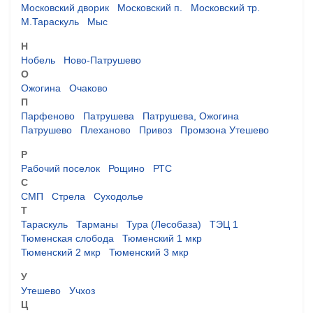
Московский дворик
Московский п.
Московский тр.
М.Тараскуль
Мыс
Н
Нобель
Ново-Патрушево
О
Ожогина
Очаково
П
Парфеново
Патрушева
Патрушева, Ожогина
Патрушево
Плеханово
Привоз
Промзона Утешево
Р
Рабочий поселок
Рощино
РТС
С
СМП
Стрела
Суходолье
Т
Тараскуль
Тарманы
Тура (Лесобаза)
ТЭЦ 1
Тюменская слобода
Тюменский 1 мкр
Тюменский 2 мкр
Тюменский 3 мкр
У
Утешево
Учхоз
Ц