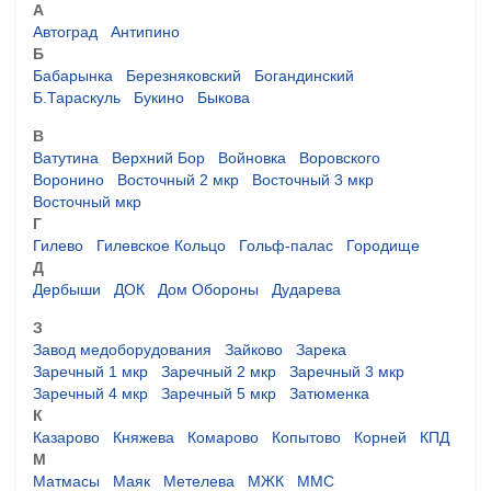
А
Автоград
Антипино
Б
Бабарынка
Березняковский
Богандинский
Б.Тараскуль
Букино
Быкова
В
Ватутина
Верхний Бор
Войновка
Воровского
Воронино
Восточный 2 мкр
Восточный 3 мкр
Восточный мкр
Г
Гилево
Гилевское Кольцо
Гольф-палас
Городище
Д
Дербыши
ДОК
Дом Обороны
Дударева
З
Завод медоборудования
Зайково
Зарека
Заречный 1 мкр
Заречный 2 мкр
Заречный 3 мкр
Заречный 4 мкр
Заречный 5 мкр
Затюменка
К
Казарово
Княжева
Комарово
Копытово
Корней
КПД
М
Матмасы
Маяк
Метелева
МЖК
ММС