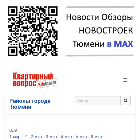
Районы города
Тюмени
0..9
1 мкр
2
2 мкр
3 мкр
4 мкр
5 мкр
6 мкр