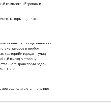
чный комплекс «Европа» и
олок», который ценится
иле из центра города занимает
утствие заторов и пробок.
ых «артерий» города – улиц
обный выезд в сторону
ественного транспорта здесь
№ 91 и 29.
омов располагаются на улице