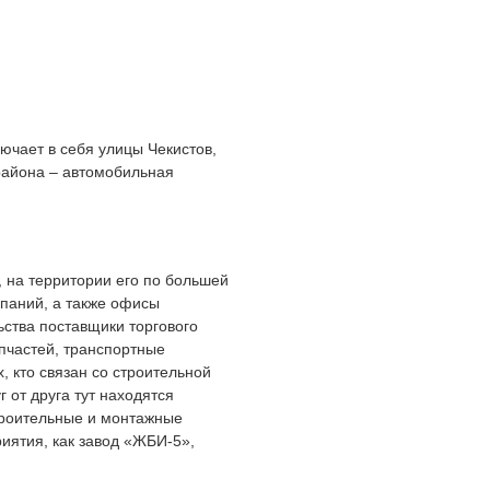
ючает в себя улицы Чекистов,
района – автомобильная
 на территории его по большей
паний, а также офисы
ьства поставщики торгового
пчастей, транспортные
, кто связан со строительной
 от друга тут находятся
троительные и монтажные
иятия, как завод «ЖБИ-5»,