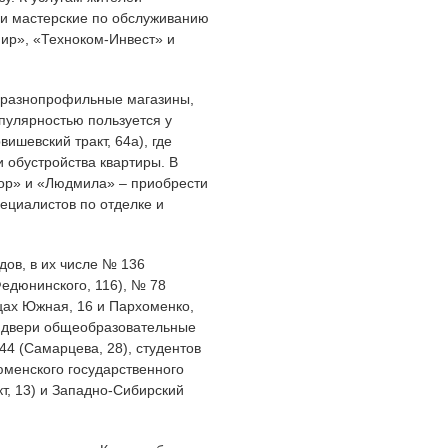
и мастерские по обслуживанию
ир», «Техноком-Инвест» и
 разнопрофильные магазины,
пулярностью пользуется у
ишевский тракт, 64а), где
и обустройства квартиры. В
ор» и «Людмила» – приобрести
ециалистов по отделке и
дов, в их числе № 136
Федюнинского, 116), № 78
ицах Южная, 16 и Пархоменко,
т двери общеобразовательные
44 (Самарцева, 28), студентов
юменского государственного
кт, 13) и Западно-Сибирский