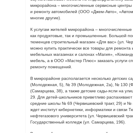
микрорайона – многочисленные сервисные центры 
и ремонту автомобилей (ООО «Джем-Авто», «Автом
многие другие).
К услугам жителей микрорайона – многочисленные
как продуктовые, так и промышленные. Большой по
тюменцев строительный магазин «Для вас» (ул. Черв
можно купить практически все товары для ремонта 
мебельных магазинах и салонах «Магия», «Команд
мебель, а в ООО «Мастер Плюс» заказать услуги сп
ремонту помещений.
В микрорайоне располагается несколько детских са
(Молодежная, 5), № 39 (Молодежная, 2а), № 130 (
(Самарцева, 38), а также детские сады-ясли на ул
29. Для детей-школьников приветливо распахиваю
средние школы № 69 (Червишевский тракт, 29) и № 
ждет институт кибернетики, информатики и связи Т
нефтегазового университета (ул. Червишевский тра
Государственный колледж (ул. Самарцева, 196).