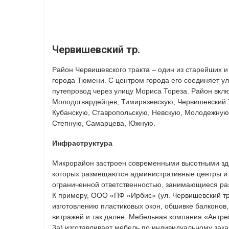
Червишевский тр.
Район Червишевского тракта – один из старейших 
города Тюмени. С центром города его соединяет ул
путепровод через улицу Мориса Тореза. Район вклю
Молодогвардейцев, Тимирязевскую, Червишевский Т
Кубанскую, Ставропольскую, Невскую, Молодежную
Степную, Самарцева, Южную.
Инфраструктура
Микрорайон застроен современными высотными зд
которых размещаются административные центры и
ограниченной ответственностью, занимающиеся ра
К примеру, ООО «ПФ «Ирбис» (ул. Червишевский тра
изготовлению пластиковых окон, обшивке балконов,
витражей и так далее. Мебельная компания «Антрей
3а) изготавливает мебель по индивидуальному зака