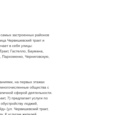
и самых застроенных районов
ица Червишевский тракт и
чает в себя улицы:
ракт, Гастелло, Баумана,
, Пархоменко, Черниговскую,
аниями, на первых этажах
 многочисленные общества с
зличной сферой деятельности.
кт, 7) предлагает услуги по
 обустройству лоджий,
д» (ул. Червишевский тракт,
зу. К услугам жителей