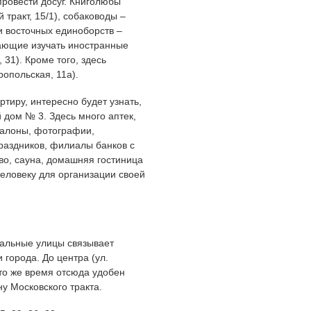
провести досуг. Книголюбы
 тракт, 15/1), собаководы –
и восточных единоборств –
лающие изучать иностранные
 31). Кроме того, здесь
ропольская, 11а).
тиру, интересно будет узнать,
 дом № 3. Здесь много аптек,
салоны, фотографии,
раздников, филиалы банков с
во, сауна, домашняя гостиница
еловеку для организации своей
ральные улицы связывает
 города. До центра (ул.
 то же время отсюда удобен
у Московского тракта.