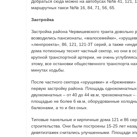
Добраться сюда можно на автобусах №№ 41, 121, 15,
маршрутных такси №№ 16, 84, 71, 56, 65.
Застройка
Застройка района Червишевского тракта довольно р
возводились пансионаты, «малосемейки», «хрущев
«ленпроекта», 86, 121, 121-3Т серий, а также «ин
дома потихоньку теснят частный сектор, но они в 
крупной транспортной артерии, не очень углубляясь
этому, все остановки общественного транспорта нах
минутах ходьбы.
После частного сектора «хрущевки» и «брежневки»
первую застройку района. Площадь однокомнатных к
двухкомнатных – от 40 до 44 кв.м, трехкомнатных – о
площадью не более 6 кв.м, оборудованные холод
балконами, а то и без оных.
Типовые панельные и кирпичные дома 121 и 86 сери
строительства. Они были построены 15-25 лет назад
девятиэтажек считались улучшенными. Площади эти