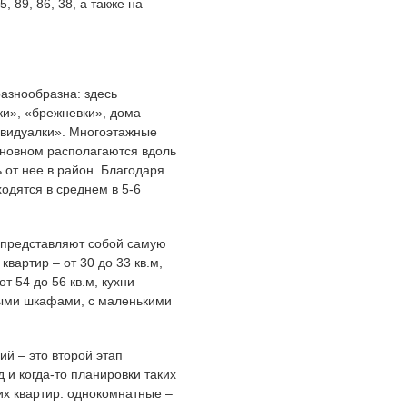
 89, 86, 38, а также на
азнообразна: здесь
ки», «брежневки», дома
дивидуалки». Многоэтажные
основном располагаются вдоль
 от нее в район. Благодаря
одятся в среднем в 5-6
 представляют собой самую
вартир – от 30 до 33 кв.м,
т 54 до 56 кв.м, кухни
ными шкафами, с маленькими
й – это второй этап
 и когда-то планировки таких
х квартир: однокомнатные –