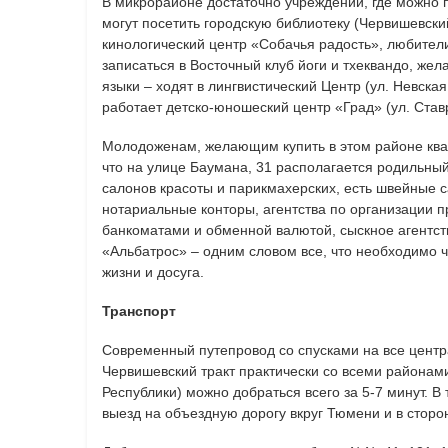
В микрорайоне достаточно учреждений, где можно 
могут посетить городскую библиотеку (Червишевский
кинологический центр «Собачья радость», любител
записаться в Восточный клуб йоги и тхеквандо, же
языки – ходят в лингвистический Центр (ул. Невская,
работает детско-юношеский центр «Град» (ул. Став
Молодоженам, желающим купить в этом районе квар
что на улице Баумана, 31 располагается родильный
салонов красоты и парикмахерских, есть швейные 
нотариальные конторы, агентства по организации п
банкоматами и обменной валютой, сыскное агентст
«Альбатрос» – одним словом все, что необходимо ч
жизни и досуга.
Транспорт
Современный путепровод со спусками на все цент
Червишевский тракт практически со всеми районами
Республики) можно добраться всего за 5-7 минут. В
выезд на объездную дорогу вкруг Тюмени и в сторон