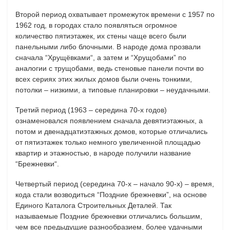
Второй период охватывает промежуток времени с 1957 по
1962 год, в городах стало появляться огромное
количество пятиэтажек, их стены чаще всего были
панельными либо блочными. В народе дома прозвали
сначала “Хрущёвками“, а затем и “Хрущобами” по
аналогии с трущобами, ведь стеновые панели почти во
всех сериях этих жилых домов были очень тонкими,
потолки – низкими, а типовые планировки – неудачными.
Третий период (1963 – середина 70-х годов)
ознаменовался появлением сначала девятиэтажных, а
потом и двенадцатиэтажных домов, которые отличались
от пятиэтажек только немного увеличенной площадью
квартир и этажностью, в народе получили название
“Брежневки“.
Четвертый период (середина 70-х – начало 90-х) – время,
кода стали возводиться “Поздние брежневки”, на основе
Единого Каталога Строительных Деталей. Так
называемые Поздние брежневки отличались большим,
чем все предыдущие разнообразием, более удачными