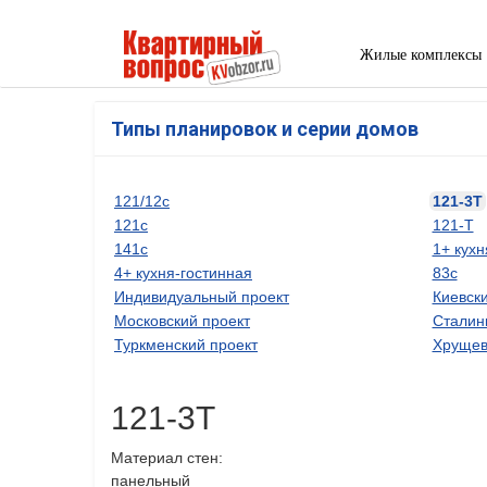
Жилые комплексы
Типы планировок и серии домов
121/12с
121-3Т
121с
121-Т
141с
1+ кухн
4+ кухня-гостинная
83с
Индивидуальный проект
Киевски
Московский проект
Сталин
Туркменский проект
Хрущев
121-3Т
Материал стен:
панельный