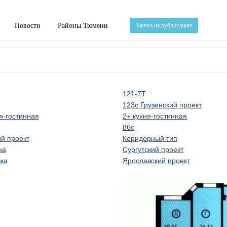
Новости
Районы Тюмени
Заявка на публикацию
121-7Т
123с Грузинский проект
я-гостинная
2+ кухня-гостинная
86с
й проект
Коридорный тип
ка
Сургутский проект
ка
Ярославский проект