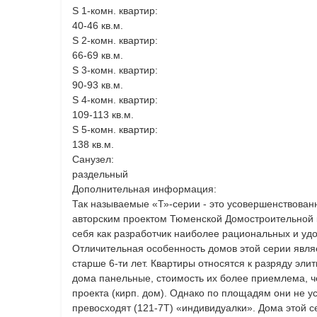
S 1-комн. квартир:
40-46 кв.м.
S 2-комн. квартир:
66-69 кв.м.
S 3-комн. квартир:
90-93 кв.м.
S 4-комн. квартир:
109-113 кв.м.
S 5-комн. квартир:
138 кв.м.
Санузел:
раздельный
Дополнительная информация:
Так называемые «Т»-серии - это усовершенствован
авторским проектом Тюменской Домостроительной
себя как разработчик наиболее рациональных и уд
Отличительная особенность домов этой серии являет
старше 6-ти лет. Квартиры относятся к разряду элит
дома панельные, стоимость их более приемлема, ч
проекта (кирп. дом). Однако по площадям они не у
превосходят (121-7Т) «индивидуалки». Дома этой с