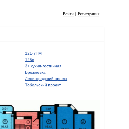
|
Войти
Регистрация
121-7ТМ
125с
3+ кухня-гостинная
Брежневка
Ленинградский проект
Тобольский проект