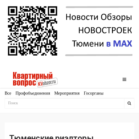
Все
Профобъединения
Мероприятия
Госорганы
Новостройки
Ипотека
Аналитика
Мнение
Рейтинг
Законодательство
Госпрограммы
Кадры
Инфраструктура
Благоустройство
Архитектура
Стройматериалы
Соцкультбыт
КРТ
ЖКХ
Земля
ИЖС
Торги
Бизнес-квадраты
Аренда
Тюменские риэлторы