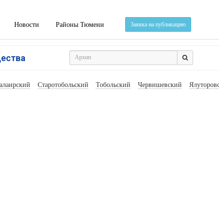
Новости
Районы Тюмени
Заявка на публикацию
щества
алаирский
Старотобольский
Тобольский
Червишевский
Ялуторов