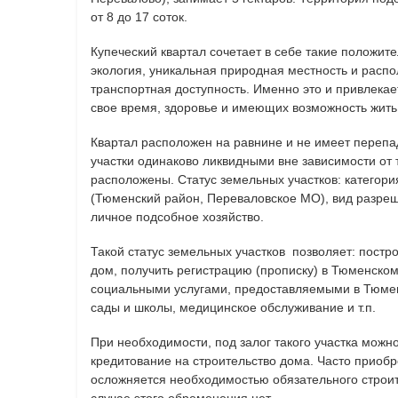
от 8 до 17 соток.
Купеческий квартал сочетает в себе такие положите
экология, уникальная природная местность и распо
транспортная доступность. Именно это и привлекае
свое время, здоровье и имеющих возможность жить
Квартал расположен на равнине и не имеет перепад
участки одинаково ликвидными вне зависимости от т
расположены. Статус земельных участков: категори
(Тюменский район, Переваловское МО), вид разре
личное подсобное хозяйство.
Такой статус земельных участков позволяет: пост
дом, получить регистрацию (прописку) в Тюменском
социальными услугами, предоставляемыми в Тюмен
сады и школы, медицинское обслуживание и т.п.
При необходимости, под залог такого участка можн
кредитование на строительство дома. Часто приобр
осложняется необходимостью обязательного строи
случае этого обременения нет.