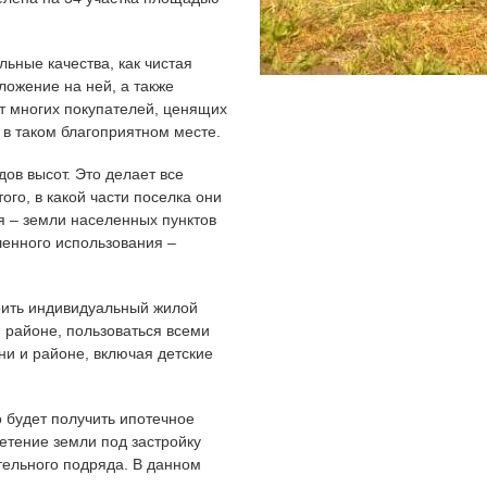
льные качества, как чистая
ложение на ней, а также
т многих покупателей, ценящих
 в таком благоприятном месте.
ов высот. Это делает все
ого, в какой части поселка они
я – земли населенных пунктов
шенного использования –
роить индивидуальный жилой
 районе, пользоваться всеми
и и районе, включая детские
о будет получить ипотечное
етение земли под застройку
тельного подряда. В данном