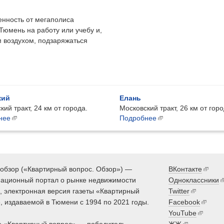
енность от мегаполиса
Тюмень на работу или учебу и,
м воздухом, подзаряжаться
кий
Елань
кий тракт, 24 км от города.
Московский тракт, 26 км от горо
нее
Подробнее
обзор («Квартирный вопрос. Обзор») —
ВКонтакте
ационный портал о рынке недвижимости
Одноклассники
 электронная версия газеты «Квартирный
Twitter
, издаваемой в Тюмени с 1994 по 2021 годы.
Facebook
YouTube
 «Квартирный вопрос» — победитель
ЖЖ