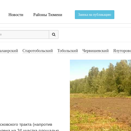
Новости
Районы Тюмени
Заявка на публикацию
алаирский
Старотобольский
Тобольский
Червишевский
Ялуторов
ковского тракта (напротив
делена на 34 участка площадью