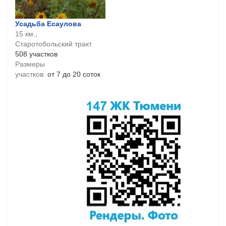
Усадьба Есаулова
15 км.,
Старотобольский тракт
508 участков
Размеры
участков:
от 7 до 20 соток