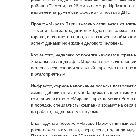
районов Тюмени, на 26-ом километре Ирбитского т
наименее загружен светофорами и постами ДПС.
Проект «Мирово Парк» выгодно отличается от элит
Тюмени. Ваш загородный дом будет расположен в н
города, и, соответственно, к его ключевым объекта
аспект динамичной жизни делового человека.
Кроме того, недалеко от поселка находятся горячие
Уникальный ландшафт «Мирово парк», сочетающий
острова леса, озеро и закрытый парк, сделают про
и благоприятным.
Инфраструктурное наполнение поселка позволяет с
жизни, добавив при этом в Вашу жизнь приятные 
компания элитного «Мирово Парк» поможет Вам в с
и порядке, специалисты компании возьмут на себя 
на работе, поддержат уют в доме.
В коттеджном поселке «Мирово Парк» отличный выб
расположенных у парка, озера, леса, под индивиду
Площадь участков – от 35 соток до 1 гектара.