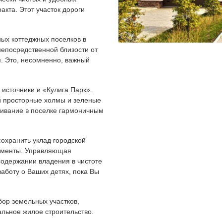
ракта.
Этот участок дороги
ных коттеджных поселков в
епосредственной близости от
м. Это, несомненно, важный
 источники и «Кулига Парк».
 просторные холмы и зеленые
живание в поселке гармоничным
охранить уклад городской
моменты. Управляющая
одержании владения в чистоте
заботу о Ваших детях, пока Вы
ор земельных участков,
альное жилое строительство.