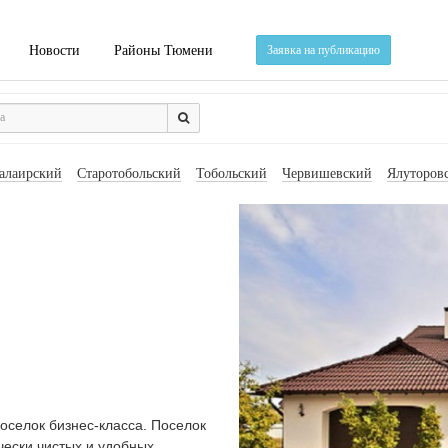
Новости
Районы Тюмени
Заявка на публикацию
алаирский
Старотобольский
Тобольский
Червишевский
Ялуторов
оселок бизнес-класса. Поселок
чески чистых и удобных