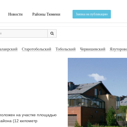
Новости
Районы Тюмени
Заявка на публикацию
алаирский
Старотобольский
Тобольский
Червишевский
Ялуторов
сположен на участке площадью
района (12 километр