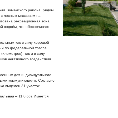
ории Тюменского района, рядом
т с лесным массивом на
низована рекреационная зона.
ий водоём, что обеспечивает
тельным как в силу хорошей
ени по федеральной трассе
 километров), так и в силу
иков негативного воздействия
вленных для индивидуального
нными коммуникациям. Согласно
ка выделен 31 участок.
мальная
– 11,0 сот. Имеется