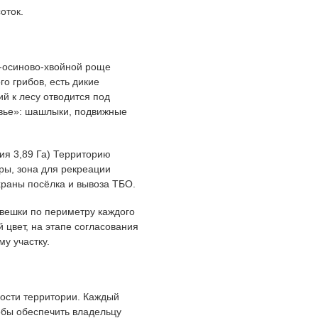
оток.
й-осиново-хвойной роще
о грибов, есть дикие
й к лесу отводится под
вье»: шашлыки, подвижные
ия 3,89 Га) Территорию
ры, зона для рекреации
храны посёлка и вывоза ТБО.
вешки по периметру каждого
 цвет, на этапе согласования
му участку.
ости территории. Каждый
обы обеспечить владельцу