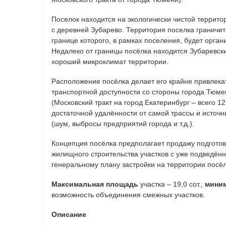
Поселок находится на экологически чистой террит
с деревней Зубарево. Территория поселка граничи
границе которого, в рамках поселения, будет орга
Недалеко от границы посёлка находится Зубаревск
хороший микроклимат территории.
Расположение посёлка делает его крайне привлека
транспортной доступности со стороны города Тюм
(Московский тракт на город Екатеринбург – всего 12
достаточной удалённости от самой трассы и источн
(шум, выбросы предприятий города и т.д.).
Концепция посёлка предполагает продажу подгото
жилищного строительства участков с уже подведё
генеральному плану застройки на территории посёл
Максимальная площадь
участка – 19,0 сот.,
мини
возможность объединения смежных участков.
Описание