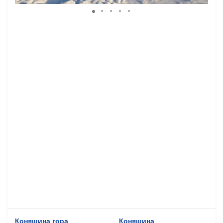
Коняшина гора
Коняшина