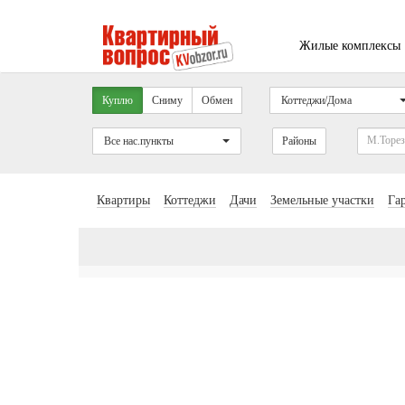
Жилые комплексы
Куплю
Сниму
Обмен
Коттеджи/Дома
Все нас.пункты
Районы
Квартиры
Коттеджи
Дачи
Земельные участки
Га