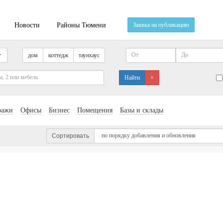
Новости
Районы Тюмени
Заявка на публикацию
дом
коттедж
таунхаус
Найти
×
ражи
Офисы
Бизнес
Помещения
Базы и склады
Сортировать