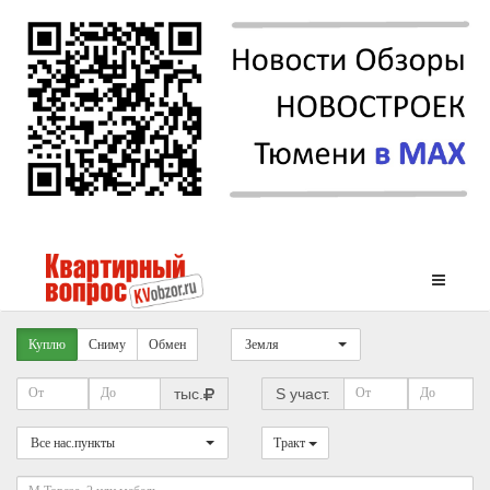
Куплю
Сниму
Обмен
Земля
тыс.
S участ.
Все нас.пункты
Тракт