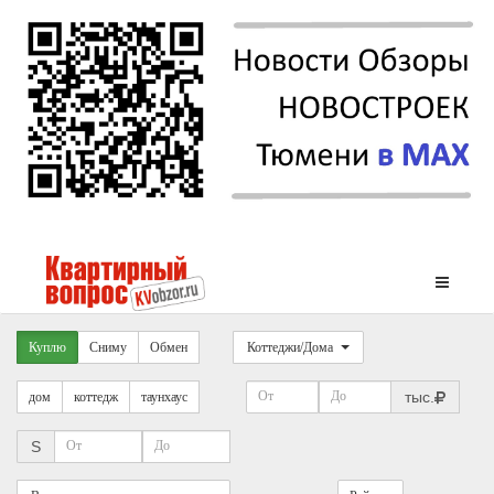
Куплю
Сниму
Обмен
Коттеджи/Дома
тыс.
дом
коттедж
таунхаус
S