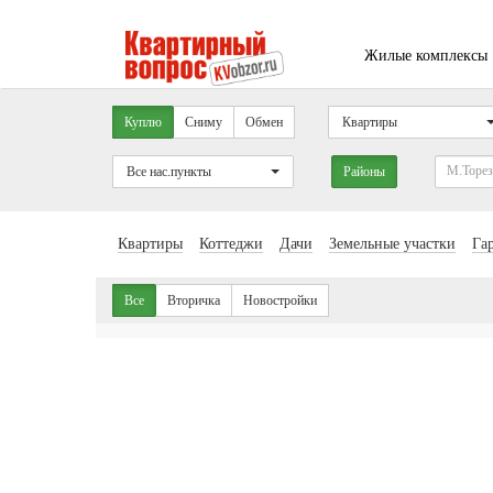
Жилые комплексы
Куплю
Сниму
Обмен
Квартиры
Все нас.пункты
Районы
Квартиры
Коттеджи
Дачи
Земельные участки
Га
Все
Вторичка
Новостройки