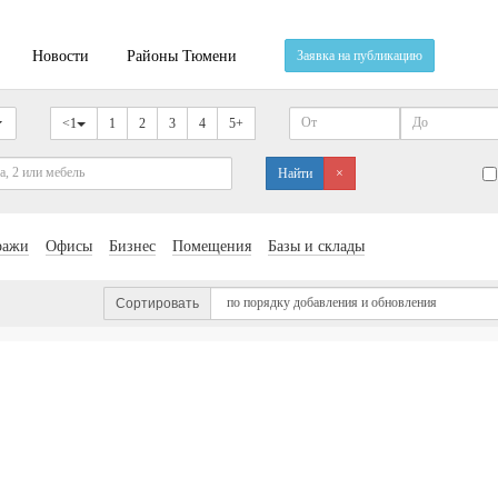
Новости
Районы Тюмени
Заявка на публикацию
<1
1
2
3
4
5+
Найти
×
ражи
Офисы
Бизнес
Помещения
Базы и склады
Сортировать