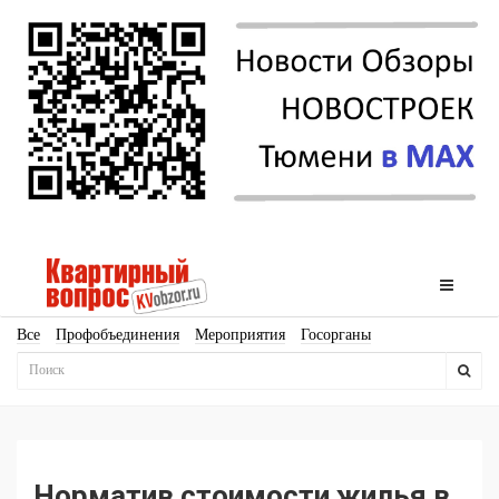
Все
Профобъединения
Мероприятия
Госорганы
Новостройки
Ипотека
Аналитика
Мнение
Рейтинг
Законодательство
Госпрограммы
Кадры
Инфраструктура
Благоустройство
Архитектура
Стройматериалы
Соцкультбыт
КРТ
ЖКХ
Земля
ИЖС
Торги
Бизнес-квадраты
Аренда
Норматив стоимости жилья в