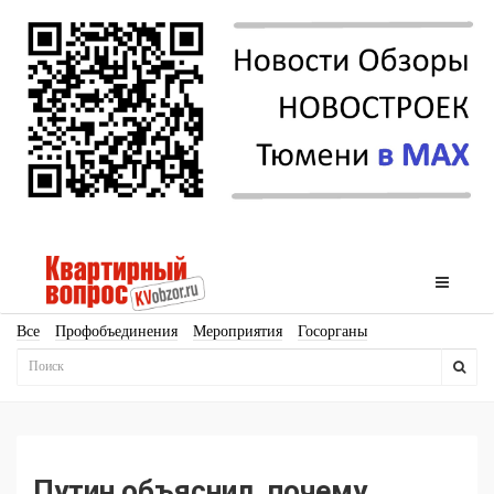
Все
Профобъединения
Мероприятия
Госорганы
Новостройки
Ипотека
Аналитика
Мнение
Рейтинг
Законодательство
Госпрограммы
Кадры
Инфраструктура
Благоустройство
Архитектура
Стройматериалы
Соцкультбыт
КРТ
ЖКХ
Земля
ИЖС
Торги
Бизнес-квадраты
Аренда
Путин объяснил, почему