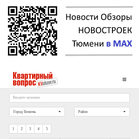
Город Тюмень
Район
1
2
3
4
5