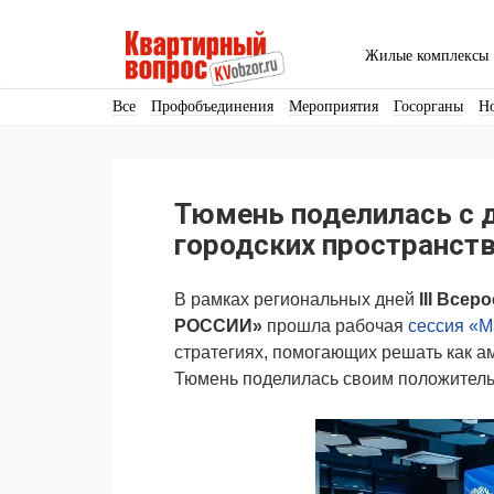
Жилые комплексы
Все
Профобъединения
Мероприятия
Госорганы
Н
Кадры
Инфраструктура
Благоустройство
Архитекту
Аренда
Продвижение
Поздравляем
Тюмень поделилась с 
Ещё
городских пространст
В рамках региональных дней
III
Всеро
РОССИИ»
прошла рабочая
сессия «М
стратегиях, помогающих решать как а
Тюмень поделилась своим положител