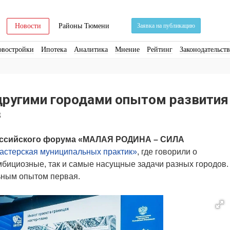
Новости
Районы Тюмени
Заявка на публикацию
овостройки
Ипотека
Аналитика
Мнение
Рейтинг
Законодательст
ра
Стройматериалы
Соцкультбыт
КРТ
ЖКХ
Земля
ИЖС
Торги
другими городами опытом развития
в
ссийского форума «МАЛАЯ РОДИНА – СИЛА
астерская муниципальных практик»
, где говорили о
мбициозные, так и самые насущные задачи разных городов.
ьным опытом первая.