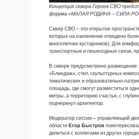
Концепция сквера Героев СВО предст
форума «МАЛАЯ РОДИНА – СИЛА РО
Сквер СВО – это открытое пространств
которых на озеленение отведено более
многолетних кустарников). Для комфо
транспортные и пешеходные связи, пр
В сквере предусмотрено размещение 
«Блиндаж», стел, скульптурных компо
тематических и образовательно-патри
площадь, где смогут разместиться од
метры, а территорию счастья, с глуби
подчеркнул архитектор.
Модератор сессии
–
управляющий дел
области
Егор Быстров
поинтересовал
делиться с коллегами из других город