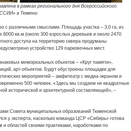
авлена в рамках регионального дня Всероссийского
ССИИ» в Тюмени
о с различными смыслами. Площадь участка – 3,0 га, из
 8000 кв.м (около 300 взрослых деревьев и около 2470
ртного доступа на территорию сквера продуманы
едусмотрено устройство 129 парковочных мест.
знаковых мемориальных объектов – «Круг памяти»,
зиций, арт-объектов. Будут обустроены площадки для
отических мероприятий – амфитеатр с медиа-экраном и
новременно 500 человек. «Здесь мы создаем не квадратные
нной исторической и архитектурной составляющей», –
ами Совета муниципальных образований Тюменской
ся у эксперта, насколько команда ЦСР «Сибирь» готова
ов и областей своими практиками, наработками по