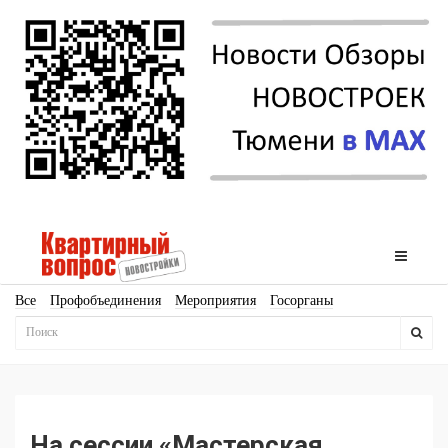
Все
Профобъединения
Мероприятия
Госорганы
Новостройки
Ипотека
Аналитика
Мнение
Рейтинг
Законодательство
Госпрограммы
Кадры
Инфраструктура
Благоустройство
Архитектура
Стройматериалы
Соцкультбыт
КРТ
ЖКХ
Земля
ИЖС
Торги
Бизнес-квадраты
Аренда
На сессии «Мастерская