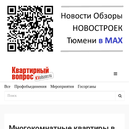
Все
Профобъединения
Мероприятия
Госорганы
Новостройки
Ипотека
Аналитика
Мнение
Рейтинг
Законодательство
Госпрограммы
Кадры
Инфраструктура
Благоустройство
Архитектура
Стройматериалы
Соцкультбыт
КРТ
ЖКХ
Земля
ИЖС
Торги
Бизнес-квадраты
Аренда
Многокомнатные квартиры в