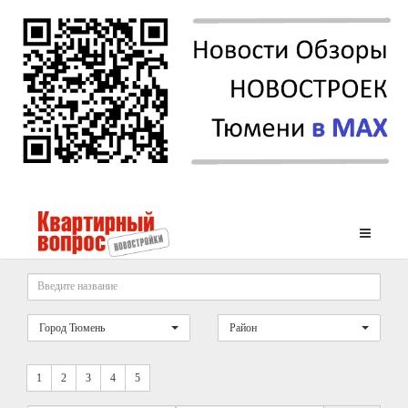
Город Тюмень
Район
1
2
3
4
5