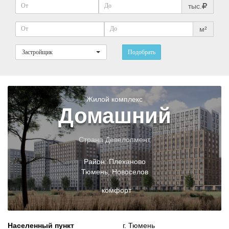
тыс.
м²
Застройщик
Подобрать
Жилой комплекс
Домашний
Страна Девелопмент
Район:
Плеханово
Тюмень
,
Новоселов
комфорт
Населенный пункт
г. Тюмень