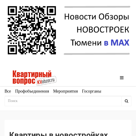
Все
Профобъединения
Мероприятия
Госорганы
Новостройки
Ипотека
Аналитика
Мнение
Рейтинг
Законодательство
Госпрограммы
Кадры
Инфраструктура
Благоустройство
Архитектура
Стройматериалы
Соцкультбыт
КРТ
ЖКХ
Земля
ИЖС
Торги
Бизнес-квадраты
Аренда
Квартиры в новостройках