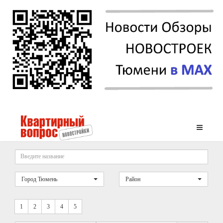
Город Тюмень
Район
1
2
3
4
5