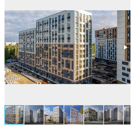
Высота потолков, м
2,7-3,0
Застройщик:
ООО СЗ ИСБ-ДЕВЕЛОПМЕНТ (География)
Телефон консультанта:
+7 (3452) 21-95-86
• ВЫБРАТЬ КВАРТИРУ