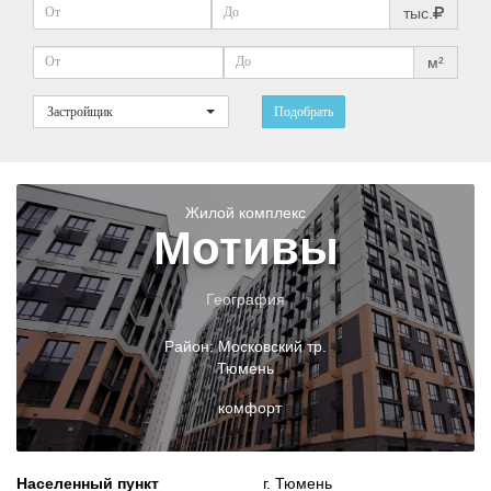
тыс.
м²
Застройщик
Подобрать
Жилой комплекс
Мотивы
География
Район:
Московский тр.
Тюмень
комфорт
Населенный пункт
г. Тюмень