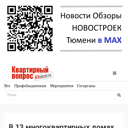
Все
Профобъединения
Мероприятия
Госорганы
Новостройки
Ипотека
Аналитика
Мнение
Рейтинг
Законодательство
Госпрограммы
Кадры
Инфраструктура
Благоустройство
Архитектура
Стройматериалы
Соцкультбыт
КРТ
ЖКХ
Земля
ИЖС
Торги
Бизнес-квадраты
Аренда
В 13 многоквартирных домах