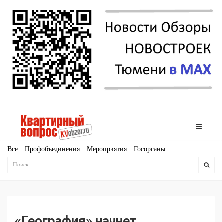
Все
Профобъединения
Мероприятия
Госорганы
Новостройки
Ипотека
Аналитика
Мнение
Рейтинг
Законодательство
Госпрограммы
Кадры
Инфраструктура
Благоустройство
Архитектура
Стройматериалы
Соцкультбыт
КРТ
ЖКХ
Земля
ИЖС
Торги
Бизнес-квадраты
Аренда
«География» начнет