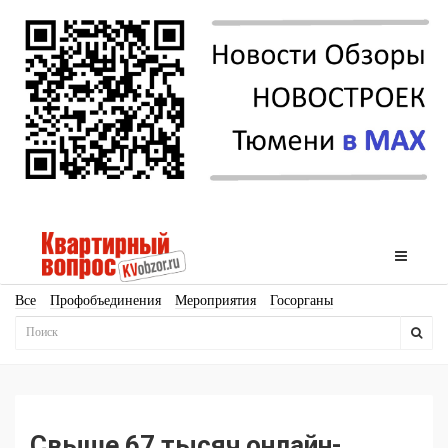
Все
Профобъединения
Мероприятия
Госорганы
Новостройки
Ипотека
Аналитика
Мнение
Рейтинг
Законодательство
Госпрограммы
Кадры
Инфраструктура
Благоустройство
Архитектура
Стройматериалы
Соцкультбыт
КРТ
ЖКХ
Земля
ИЖС
Торги
Бизнес-квадраты
Аренда
Свыше 67 тысяч онлайн-