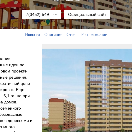
7(3452) 549-187
···
Официальный сайт
Новости
Описание
Отчет
Расположение
пании
чшие идеи по
новом проекте
чные решения.
ократичной цене
нировок. Еще
 6,1 га, но при
ва домов.
 семейного
 безопасные
и» с деревьями и
но много