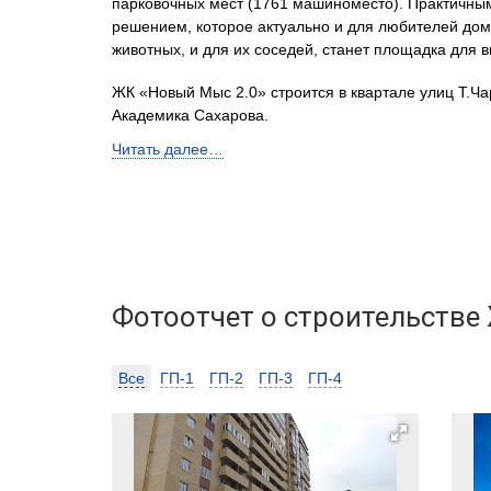
парковочных мест (1761 машиноместо). Практичны
решением, которое актуально и для любителей до
животных, и для их соседей, станет площадка для в
ЖК «Новый Мыс 2.0» строится в квартале улиц Т.Ча
Академика Сахарова.
Читать далее…
Квартал состоит из четырех 16-этажных кирпично-
домов. Приятная цветовая гамма фасадов, лаконич
архитектурных решений – все это будет радовать ж
создавать особую атмосферу жизненного уюта. Не
проекта – широкий ассортимент 1-, 2-комнатных ква
студий и квартир формата «1+» с удобными плани
решениями. Квартира «на любой вкус».
Фотоотчет о строительстве
Преимущества квартир:
Все
ГП-1
ГП-2
ГП-3
ГП-4
- уютные планировки;
- большие пластиковые окна с 3-м остеклением, с у
подоконников и откосов;
- прочные металлические двери;