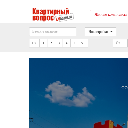
Жилые комплексы
Новостройки
Ст.
1
2
3
4
5
5+
ОО