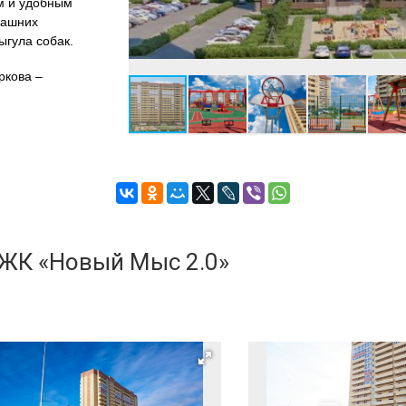
м и удобным
машних
ыгула собак.
ркова –
монолитных
ность
ителей,
сомненный плюс
ртир, квартир-
ровочными
 ЖК «Новый Мыс 2.0»
становкой