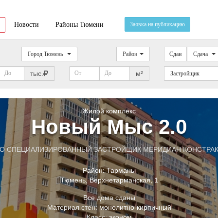
Новости
Районы Тюмени
Заявка на публикацию
Город Тюмень
Район
Сдан
Сдача
тыс.
м²
Застройщик
Жилой комплекс
Новый Мыс 2.0
О СПЕЦИАЛИЗИРОВАННЫЙ ЗАСТРОЙЩИК МЕРИДИАН КОНСТРА
Район:
Тарманы
Тюмень
,
Верхнетарманская
, 1
Все дома сданы
Материал стен:
монолитно-кирпичный
Класс:
эконом