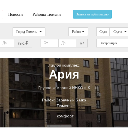
Новости
Районы Тюмени
Заявка на публикацию
Город Тюмень
Район
Сдан
Сдача
тыс.
м²
Застройщик
Жилой комплекс
Ария
Группа компаний ИНКО и К
Район:
Заречный 5 мкр
Тюмень
комфорт