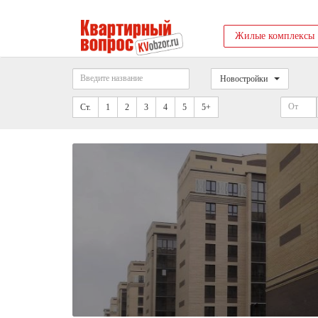
Жилые комплексы
Новостройки
Ст.
1
2
3
4
5
5+