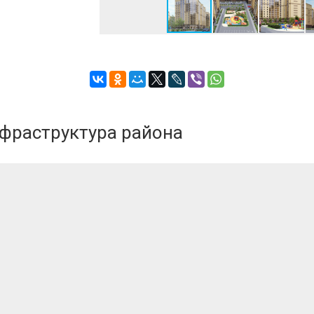
оект. Дома
нфраструктура района
ома с
ского декора
и застройками.
здаваемого
и К