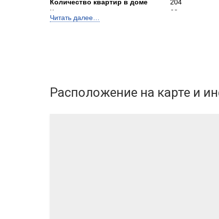
Количество квартир в доме
204
Количество квартир в подъезде
68
Читать далее…
Лифты
2
Высота потолков, м
2,7-3
О
ПРОЕКТЕ
Архитектурный ансамбль из 12 домов. Авторский пр
Расположение
на карте и и
выполнены в стиле неоклассицизм. Белоснежные д
витражными окнами и преобладание аристократиче
возвышаются архитектурным ансамблем над другим
Расположен у озера Алебашево, в двух шагах от со
городского парка Eventpark Алебашево.
Застройщик
ООО СЗ ИНКО 
Бренд
ИНКО и К
Телефон консультанта