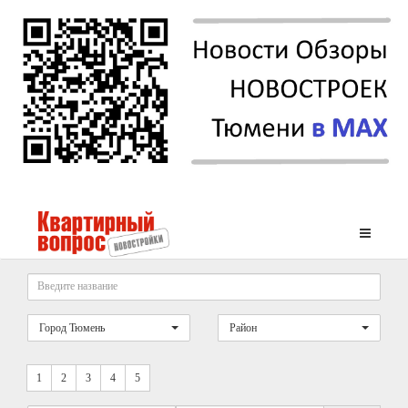
Город Тюмень
Район
1
2
3
4
5