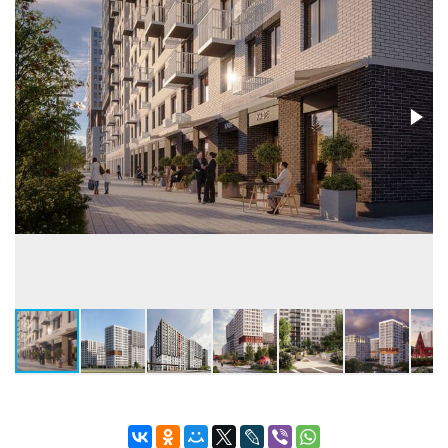
грузопасс.
Высота потолков, м
2,57
Застройщик:
ООО СЗ СТРАНА-ЭТАЛОН (Страна
Девелопмент)
Телефон консультанта