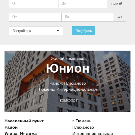
тыс.
м²
Застройщик
Подобрать
Жилой комплекс
Юнион
Район:
Плеханово
Тюмень
,
Интернациональная
комфорт
Населенный пункт
г. Тюмень
Район
Плеханово
Улица, № дома
Интернациональная