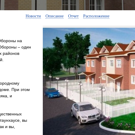
Новости
Описание
Отчет
Расположение
Обороны на
Обороны – один
х районов
й.
агородному
 доме. При этом
яка, и
щественных
 таунхаусе, вы
ак и вы,