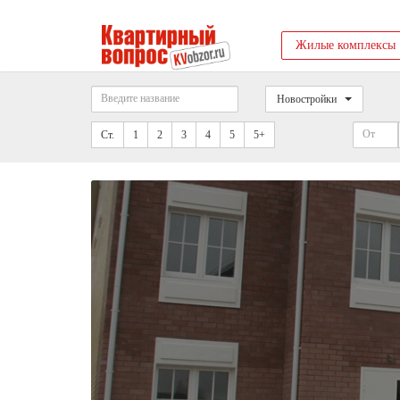
Жилые комплексы
Новостройки
Ст.
1
2
3
4
5
5+