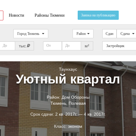
Новости
Районы Тюмени
Заявка на публикацию
Город Тюмень
Район
Сдан
Сдача
тыс.
м²
Застройщик
Таунхаус
Уютный квартал
Район:
Дом Обороны
Тюмень
,
Полевая
Срок сдачи:
2 кв. 2017г. — 4 кв. 2017г.
Класс:
эконом