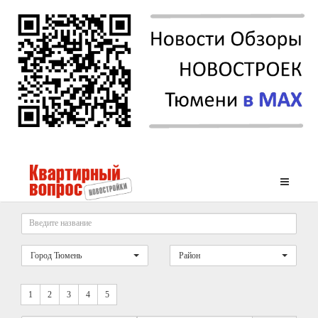
Город Тюмень
Район
1
2
3
4
5