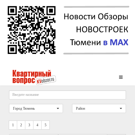
Город Тюмень
Район
1
2
3
4
5