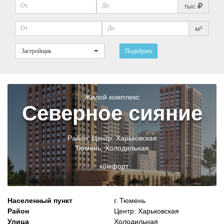
тыс.
м²
Застройщик
Подобрать
Жилой комплекс
Северное сияние
Район:
Центр: Харьковская
Тюмень
,
Холодильная
комфорт
Населенный пункт
г. Тюмень
Район
Центр: Харьковская
Улица
Холодильная