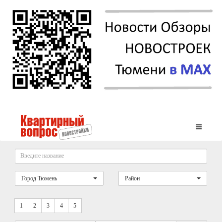
Город Тюмень
Район
1
2
3
4
5