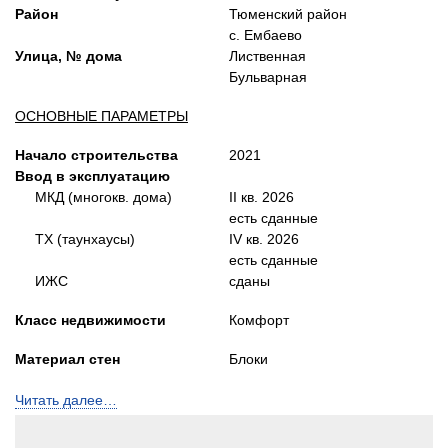
Район
Тюменский район
с. Ембаево
Улица, № дома
Лиственная
Бульварная
ОСНОВНЫЕ ПАРАМЕТРЫ
Начало строительства
2021
Ввод в эксплуатацию
МКД (многокв. дома)
II кв. 2026
есть сданные
ТХ (таунхаусы)
IV кв. 2026
есть сданные
ИЖС
сданы
Класс недвижимости
Комфорт
Материал стен
Блоки
Количество
Читать далее…
этаж./кварт./подъезд.
МКД (многокв. дома)
4 / 188 / 10