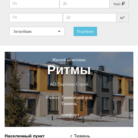
тыс.
м²
Застройщик
Подобрать
Жилой комплекс
Ритмы
АО Партнер-Строй
Район:
Тюменский р-н
Тюмень
комфорт
Населенный пункт
г. Тюмень