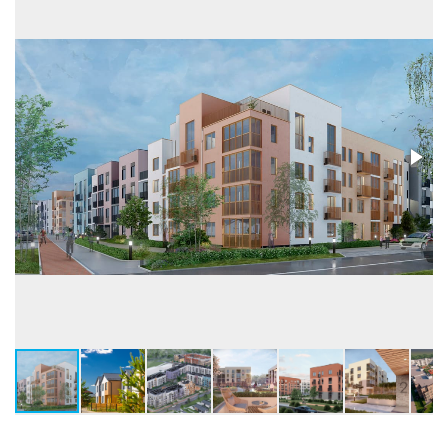
ТХ (таунхаусы)
2 / 5 / 5
ИЖС
2
Лифты
нет
Высота потолков, м
МКД (многокв. дома)
2,74-5,27
ТХ (таунхаусы)
3,04-3,29
ИЖС
3,04
Застройщик
ООО СЗ ЭКО-ГОРОД
Бренд
Холдинг Партнер
Телефон консультанта