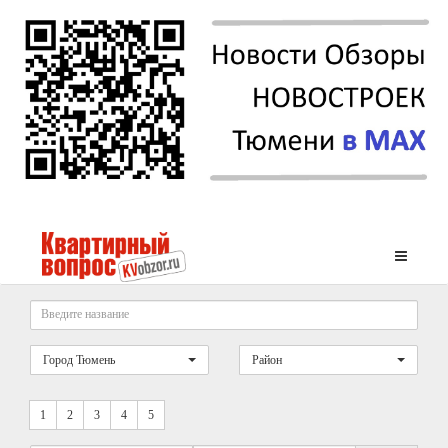
Город Тюмень
Район
1
2
3
4
5