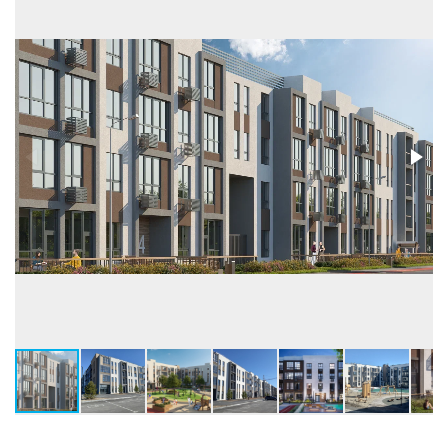
Высота потолков, м
2,74-3,0
О ПРОЕКТЕ
Перспективный малоэтажный район города, где много зелени,
водоёмов, чистая экология. Дома в скандинавском стиле с
просторными закрытыми дворами, наполненными солнечным
светом, оборудованными детскими, спортивными зонами,
системами видеонаблюдения. Большие парковочные зоны
располагаются по внешнему периметру жилого дома.
Подъезды жилого комплекса имеют тёплый тамбур, вход с
уровня земли, колясочные, лапомойки, кладовые.
В жилом комплексе OK!LAND (ОКЛАНД) многовариантные
планировочные решения – квартиры с террасами,
просторными кухнями-столовыми, квартиры-«распашонки», с
гардеробными, с 2-мя санузлами, застеклёнными лоджиями.
На площадке 4-6 квартир.