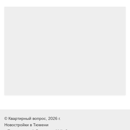
Застройщик:
ООО СЗ РОДИНА-ТЮМЕНЬ (Группа компаний
«Родина Девелопмент»)
03.2024
©
Квартирный вопрос
, 2026 г.
Новостройки в Тюмени