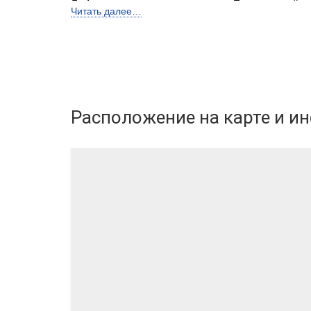
Лифты
Пассажирский и 
Читать далее…
Застройщик
АО «ТДСК»
Бренд
ТДСК
Расположение
на карте и и
Телефон консультанта
• ВЫБРАТЬ КВАРТИРУ