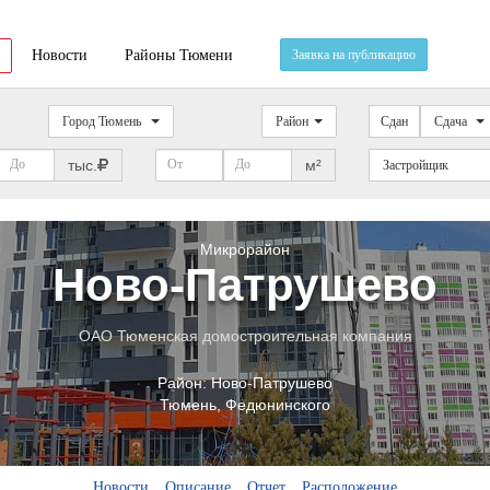
Новости
Районы Тюмени
Заявка на публикацию
Город Тюмень
Район
Сдан
Сдача
тыс.
м²
Застройщик
Микрорайон
Ново-Патрушево
ОАО Тюменская домостроительная компания
Район:
Ново-Патрушево
Тюмень
,
Федюнинского
Новости
Описание
Отчет
Расположение