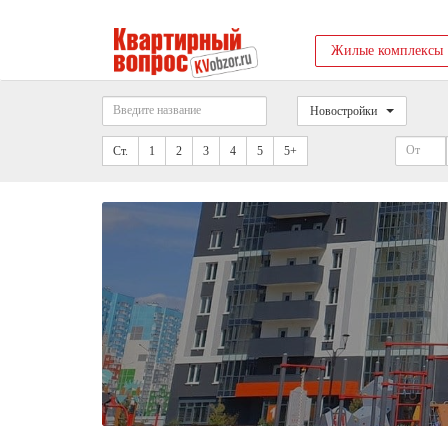
Жилые комплексы
Новостройки
Ст.
1
2
3
4
5
5+