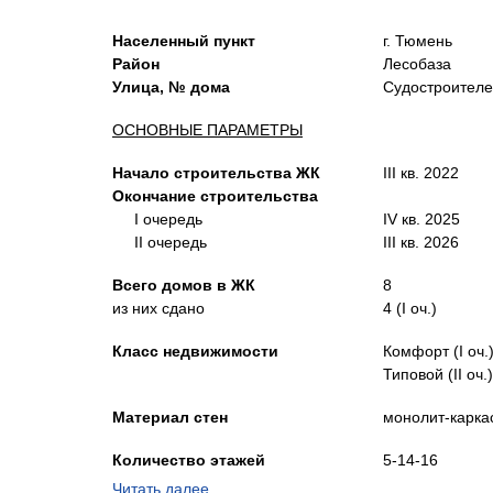
Населенный пункт
г. Тюмень
Район
Лесобаза
Улица, № дома
Судостроител
ОСНОВНЫЕ ПАРАМЕТРЫ
Начало строительства ЖК
III кв. 2022
Окончание строительства
I очередь
IV кв. 2025
II очередь
III кв.
2026
Всего домов в
ЖК
8
из них сдано
4 (
I оч.)
Класс недвижимости
Комфорт (
I оч.
Типовой (
II оч.)
Материал стен
монолит-карка
Количество этажей
5-14-16
4-5-26 (
(
II оч.)
Читать далее…