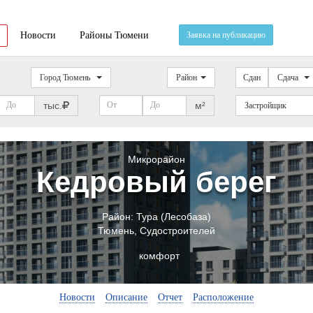
Новости
Районы Тюмени
Заявка на публикацию
Город Тюмень
Район
Сдан
Сдача
тыс.
м²
Застройщик
Микрорайон
Кедровый берег
Район:
Тура (Лесобаза)
Тюмень
,
Судостроителей
комфорт
Новости
Описание
Отчет
Расположение