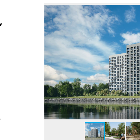
ей
)
с