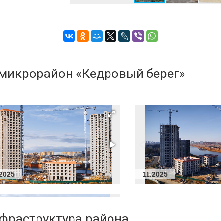
и
 микрорайон «Кедровый берег»
ли)
.2025
11.2025
нфраструктура района