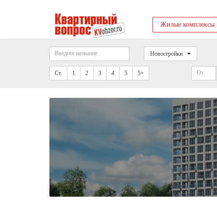
Жилые комплексы
Новостройки
Ст.
1
2
3
4
5
5+