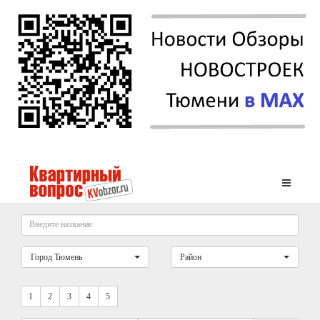
Город Тюмень
Район
1
2
3
4
5