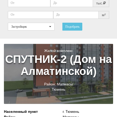
тыс.
м²
Застройщик
Подобрать
Жилой комплекс
СПУТНИК-2 (Дом на
Алматинской)
Район:
Матмасы
Тюмень
Населенный пункт
г. Тюмень
Район
Матмасы