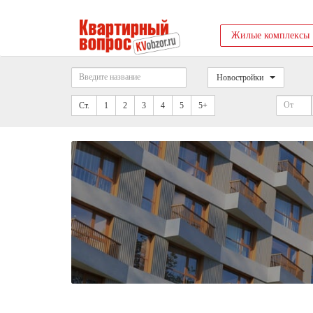
Жилые комплексы
Новостройки
Ст.
1
2
3
4
5
5+