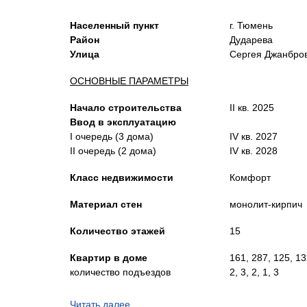
Населенный пункт
г. Тюмень
Район
Дударева
Улица
Сергея Джанбров
ОСНОВНЫЕ ПАРАМЕТРЫ
Начало строительства
II кв. 2025
Ввод в эксплуатацию
I очередь
(3 дома)
IV кв. 2027
II очередь
(2 дома)
IV кв. 2028
Класс недвижимости
Комфорт
Материал стен
монолит-кирпич
Количество этажей
15
Квартир в доме
161, 287, 125, 13
количество подъездов
2, 3, 2, 1, 3
Лифты
Пассажирские
Читать далее…