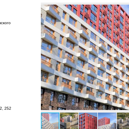
ского
2, 252