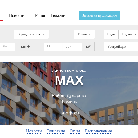
Новости
Районы Тюмени
Заявка на публикацию
Город Тюмень
Район
Сдан
Сдача
тыс.
м²
Застройщик
Жилой комплекс
МАХ
Район:
Дударева
Тюмень
комфорт
Новости
Описание
Отчет
Расположение