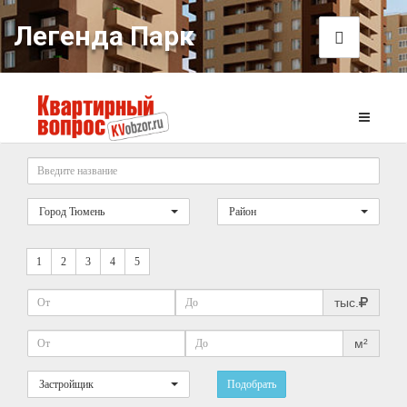
Легенда Парк
Город Тюмень
Район
1
2
3
4
5
тыс.
м²
Застройщик
Подобрать