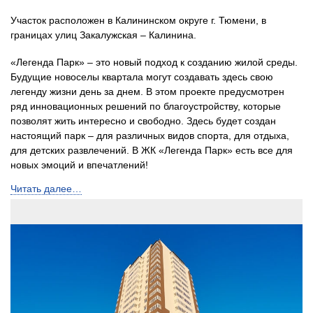
Участок расположен в Калининском округе г. Тюмени, в
границах улиц Закалужская – Калинина.
«Легенда Парк» – это новый подход к созданию жилой среды.
Будущие новоселы квартала могут создавать здесь свою
легенду жизни день за днем. В этом проекте предусмотрен
ряд инновационных решений по благоустройству, которые
позволят жить интересно и свободно. Здесь будет создан
настоящий парк – для различных видов спорта, для отдыха,
для детских развлечений. В ЖК «Легенда Парк» есть все для
новых эмоций и впечатлений!
Читать далее…
Новый стандарт жилья «Квартира+» – это больше, чем
квартира. Это не только комфорт и уют собственной квартиры
в новом, современном доме, но и интересная, насыщенная
жизнь каждый день.
«Легенда Парк» – это территория счастливого детства! Всего в
квартале будет пять интересных, безопасных детских
площадок. На одной из них – большой игровой комплекс –
корабль, где ваши дети смогут почувствовать себя настоящими