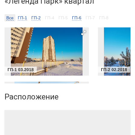
«Легенда Парк» квартал
зеленый парк! Еще одна возможность для дружеского
общения – зона для барбекю с беседкой.
Все
ГП-1
ГП-2
ГП-4
ГП-5
ГП-6
ГП-7
ГП-8
Жить безопасно и удобно
Несомненно, ключевое преимущество проекта – закрытый
двор и система видеонаблюдения – для вашей безопасности.
Для автовладельцев организовано 1741 парковочное место
(на 1526 квартир) на открытой парковке. Планируется
строительство многоуровневого паркинга. На первых этажах
нескольких домов будут расположены магазины, аптека и
ГП-1 03.2018
ГП-2 02.2018
салон красоты.
Преимущества вашего дома:
Расположение
- широкий ассортимент квартир-студий от 22,69 кв.м;
- большой выбор 1-комнатных квартир с кухней от 34,78 кв.м;
- функциональные 2-комнатные квартиры от 49,36 кв.м;
ГП-6 12.2018
- два лифта – пассажирский и грузопассажирский;