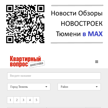
Город Тюмень
Район
1
2
3
4
5