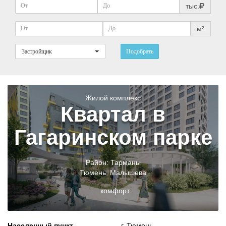
тыс.
м²
Застройщик
Подобрать
Жилой комплекс
Квартал в
Гагаринском парке
Район:
Тарманы
Тюмень
,
Малышева
комфорт
Населенный пункт
г. Тюмень