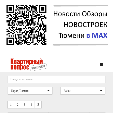
Город Тюмень
Район
1
2
3
4
5