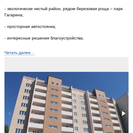
- экологически чистый район, рядом березовая роща – парк
Гагарина;
- просторная автостоянка;
- интересные решения благоустройства;
- детские площадки, оборудованные безопасно и
Читать далее…
функционально;
- развитая инфраструктура (рядом детский сад, школа,
поликлиники, храм, библиотека, спортивная школа).
Благоустройство
На территории предусмотрены детские и спортивные
площадки, площадки для отдыха взрослого
населения,
стоянки для легко­вого автотранспорта. Расчёт ко­
личества машиномест на автостоянках выполнен в
соответствии с требованиями местных нормативов
градостроительного проектирования города Тюмени. Для