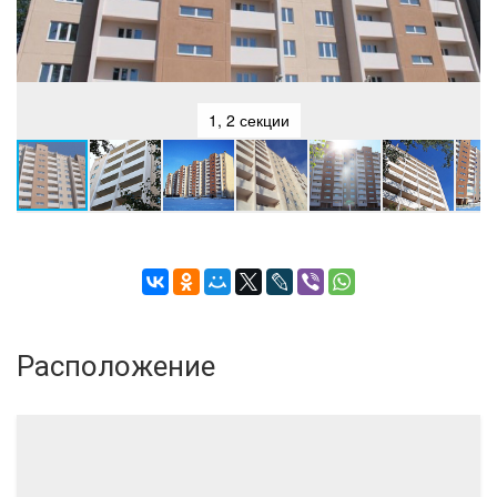
постоянного хранения автотранспортных средств жителей
предусматривается использование автостоянок в
коммунальной зоне и границах микрорай­она в пределах
пешеходной доступности. Гос­тевые и временные автостоянки
располагаются в границах отведенного участка.
1, 2 секции
Инфраструктура
Тарманы – достаточно привлекательный и удобный для
проживания район с хорошо развитой инфраструктурой: на ул.
Игримской расположена средняя общеобразовательная
школа №13, есть детский сад №92, детско-юношеский центр
«Гайдаровец», профессиональное училище №34, библиотека,
взрослая и детская поликлиники, аптеки, магазины, недавно
построена часовня.
Расположение
На улице Малышева расположен ДКиТ «Торфяник», где
проходят детские и юношеские соревнования и мероприятия.
Здесь работают клуб «Ветеран», цирковая студия, театр мод,
хореографическая и вокальная студия, куда можно записать
своих детей на занятия, имеются также тренажерный зал и
студия аэробики. Слева от Дома культуры построен «дворец»