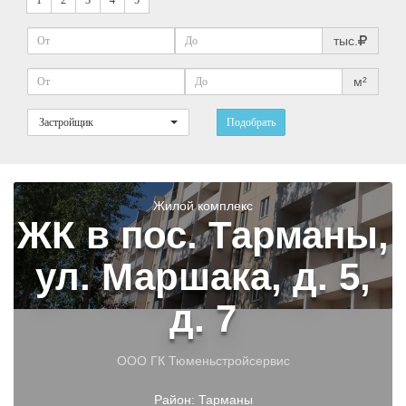
1
2
3
4
5
тыс.
м²
Застройщик
Подобрать
Жилой комплекс
ЖК в пос. Тарманы,
ул. Маршака, д. 5,
д. 7
ООО ГК Тюменьстройсервис
Район:
Тарманы