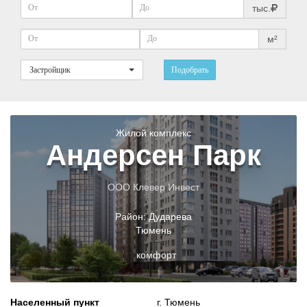
тыс.
м²
Застройщик
Подобрать
Жилой комплекс
Андерсен Парк
ООО Клевер Инвест
Район:
Дударева
Тюмень
комфорт
Населенный пункт
г. Тюмень