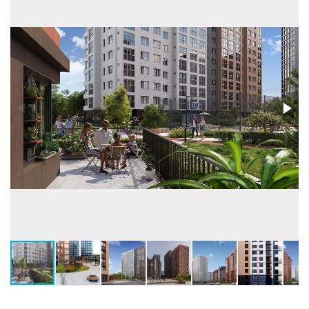
квартир / подъездов в доме
447 / 5
Лифты
Пассажирские
Высота потолков, м
2,6-3,05
Застройщик
ООО СЗ КЛЕВЕР ИНВЕСТ
Бренд
4D
Телефон консультанта