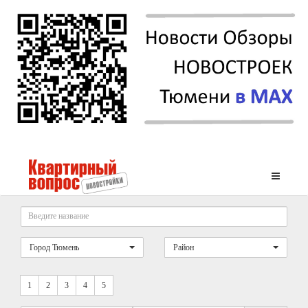
Город Тюмень
Район
1
2
3
4
5