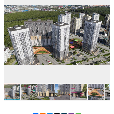
Лифты
Пассажирский и
грузопасс.
Высота потолков, м
2,72
Застройщик
ООО СЗ АКВА-ИНВЕСТ
Бренд
ARSIB development
Телефон консультанта
• ВЫБРАТЬ КВАРТИРУ