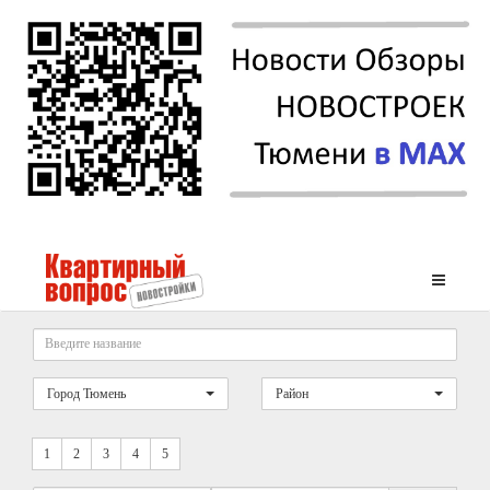
Город Тюмень
Район
1
2
3
4
5