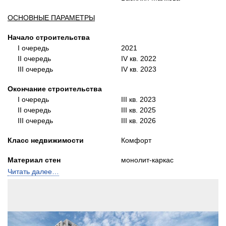
ОСНОВНЫЕ ПАРАМЕТРЫ
Начало строительства
I очередь
2021
II очередь
IV кв. 2022
III очередь
IV кв. 2023
Окончание строительства
I очередь
III кв. 2023
II очередь
III кв. 2025
III очередь
III кв. 2026
Класс недвижимости
Комфорт
Материал стен
монолит-каркас
кирпич
Читать далее…
Количество этажей
7-22
Квартир в доме
От 39 до 415
количество подъездов
1-4