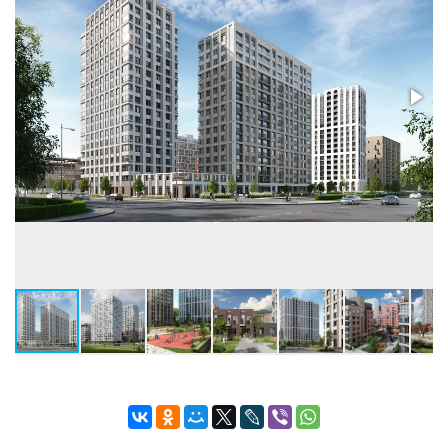
Лифты
Пассажирский и
грузопасс.
Высота потолков, м
2,55-3,64
Застройщик
ООО СЗ ВЕРШИНЫ
ООО СЗ 4ДТЮМЕНЬ
Бренд
4D
Телефон консультанта