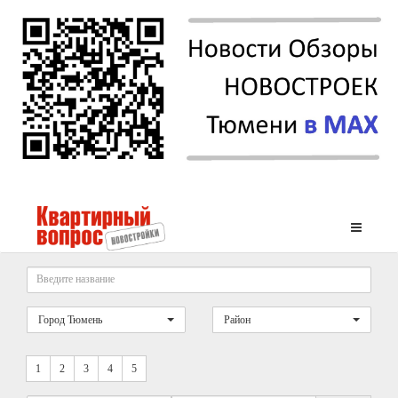
Город Тюмень
Район
1
2
3
4
5