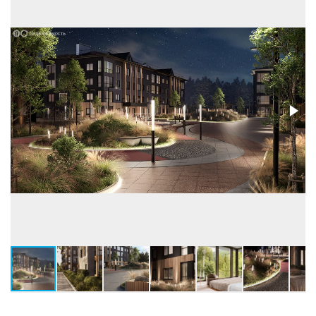
Высота потолков, м
2,74
Застройщик:
ООО СЗ ПСК ДОМ-ЗАПАД (ПСК Дом
девелопмент)