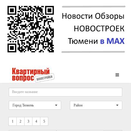
Город Тюмень
Район
1
2
3
4
5