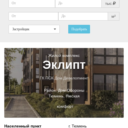
тыс.
м²
Застройщик
Подобрать
Жилой комплекс
Эклипт
ГК ПСК Дом Девелопмент
Район:
Дом Обороны
Тюмень
,
Ямская
комфорт
Населенный пункт
г. Тюмень