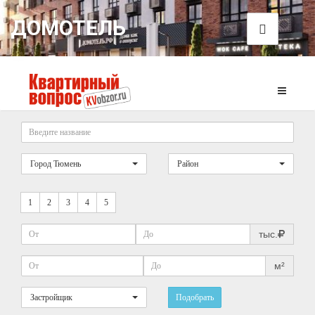
ДОМОТЕЛЬ
Город Тюмень
Район
1
2
3
4
5
тыс.
м²
Застройщик
Подобрать