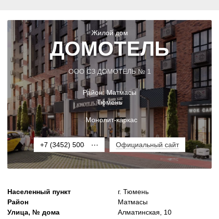
Жилой дом
ДОМОТЕЛЬ
ООО СЗ ДОМОТЕЛЬ № 1
Район:
Матмасы
Тюмень
Монолит-каркас
+7 (3452) 500-003
···
Официальный сайт
Населенный пункт
г. Тюмень
Район
Матмасы
Улица, № дома
Алматинская, 10