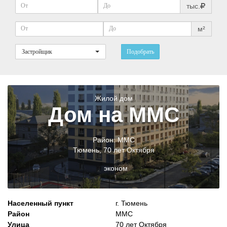
тыс.
м²
Застройщик
Подобрать
Жилой дом
Дом на ММС
Район:
ММС
Тюмень
,
70 лет Октября
эконом
Населенный пункт
г. Тюмень
Район
ММС
Улица
70 лет Октября