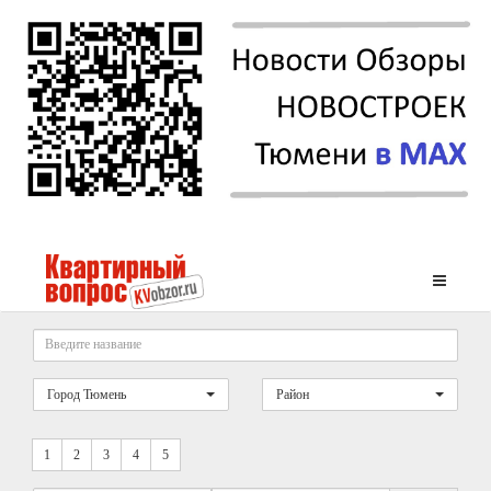
Город Тюмень
Район
1
2
3
4
5